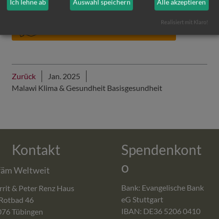
Ich lehne ab
Auswahl speichern
Alle akzeptieren
Realisiert mit Klaro!
Ich möchte das Projekt unterstützen
Zurück
Jan. 2025
Malawi Klima & Gesundheit Basisgesundheit
Kontakt
Spendenkont
o
fäm Weltweit
Bank: Evangelische Bank
rit & Peter Renz Haus
eG Stuttgart
Rotbad 46
IBAN: DE36 5206 0410
076
Tübingen