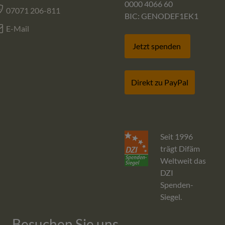
0000 4066 60
07071 206-811
BIC: GENODEF1EK1
E-Mail
Jetzt spenden
Direkt zu PayPal
Seit 1996
trägt Difäm
Weltweit das
DZI
Spenden-
Siegel.
Besuchen Sie uns