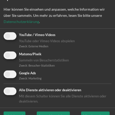
sowie Wasserspeicher und Brunnen für sauberes Wasser
bauen oder restaurieren, sie in Hygiene schulen und den
Hier können Sie einsehen und anpassen, welche Information wir
Hunger durch neue Einkommensmöglichkeiten
über Sie sammeln.
Um mehr zu erfahren, lesen Sie bitte unsere
bekämpfen.
Datenschutzerklärung
.
Damit die Menschen endlich wieder zu einem normalen
YouTube / Vimeo Videos
Leben zurückkehren können.
YouTube oder Vimeo Videos abspielen
Zweck
:
Externe Medien
Matomo/Piwik
Mit finanzieller Unterstützung des Landtages und
Sammeln von Besucherstatistiken
des Staatsministeriums Baden-Württemberg über
Zweck
:
Besucher-Statistiken
die Stiftung Entwicklungszusammenarbeit Baden-
Google Ads
Württemberg.
Zweck
:
Marketing
Alle Dienste aktivieren oder deaktivieren
Mit diesem Schalter können Sie alle Dienste aktivieren oder
deaktivieren.