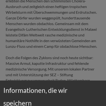
erlebten die Menschen den schlimmsten Cholera-
Ausbruch und zeitgleich einen heftigen tropischen
Wirbelsturm mit Überschwemmungen und Erdrutschen.
Ganze Dörfer wurden weggespült, hunderttausende
Menschen wurden obdachlos. Gemeinsam mit dem
Evangelisch-Lutherischen Entwicklungsdienst in Malawi
leistete Difäm Weltweit rasche medizinische und
humanitäre Nothilfe in den verwüsteten Gemeinden am
Lunzu-Fluss und einem Camp für obdachlose Menschen.
Doch die Folgen des Zyklons sind noch heute sichtbar:
Massive Armut, kaputte Infrastruktur und fehlende
medizinische Versorgung. Mit unserem lokalen Partner
und mit Unterstützung der SEZ – Stiftung
Entwicklungszusammenarbeit Baden-Württemberg
wollen wir die betroffenen Dörfer nachhaltig
Informationen, die wir
wiederaufbauen und sie an die veränderten
Klimabedingungen anpassen. Gemeinsam mit den
speichern
Menschen vor Ort wollen wir stabilere Häuser, Toiletten