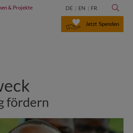
en & Projekte
Suche
DE
EN
FR
Jetzt
Spenden
weck
g fördern