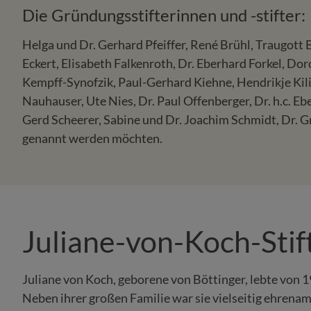
Die Gründungsstifterinnen und -stifter:
Helga und Dr. Gerhard Pfeiffer, René Brühl, Traugott
Eckert, Elisabeth Falkenroth, Dr. Eberhard Forkel, D
Kempff-Synofzik, Paul-Gerhard Kiehne, Hendrikje Kili
Nauhauser, Ute Nies, Dr. Paul Offenberger, Dr. h.c. 
Gerd Scheerer, Sabine und Dr. Joachim Schmidt, Dr. Gr
genannt werden möchten.
Juliane-von-Koch-Stif
Juliane von Koch, geborene von Böttinger, lebte von 
Neben ihrer großen Familie war sie vielseitig ehrenam