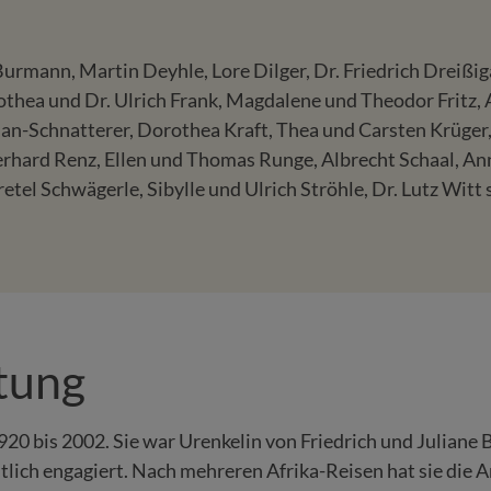
 Burmann, Martin Deyhle, Lore Dilger, Dr. Friedrich Dreiß
orothea und Dr. Ulrich Frank, Magdalene und Theodor Frit
an-Schnatterer, Dorothea Kraft, Thea und Carsten Krüger,
Eberhard Renz, Ellen und Thomas Runge, Albrecht Schaal, A
etel Schwägerle, Sibylle und Ulrich Ströhle, Dr. Lutz Witt
tung
1920 bis 2002. Sie war Urenkelin von Friedrich und Julian
tlich engagiert. Nach mehreren Afrika-Reisen hat sie die 