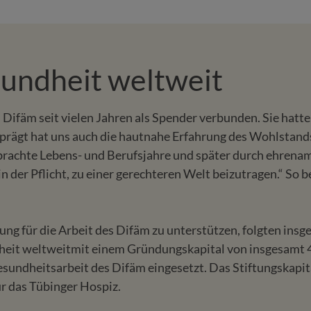
sundheit weltweit
Difäm seit vielen Jahren als Spender verbunden. Sie hatten 
eprägt hat uns auch die hautnahe Erfahrung des Wohlsta
verbrachte Lebens- und Berufsjahre und später durch ehren
der Pflicht, zu einer gerechteren Welt beizutragen.“ So b
ung für die Arbeit des Difäm zu unterstützen, folgten in
heit weltweit
mit einem Gründungskapital von insgesamt 4
sundheitsarbeit des Difäm eingesetzt. Das Stiftungskapita
 das Tübinger Hospiz.