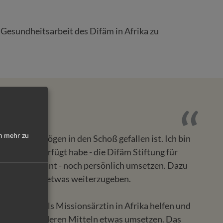
Gesundheitsarbeit des Difäm in Afrika zu
 mehr zu
Fügung Vermögen in den Schoß gefallen ist. Ich bin
h bereits verfügt habe - die Difäm Stiftung für
ament benannt - noch persönlich umsetzen. Dazu
icksal haben, etwas weiterzugeben.
nger Mensch als Missionsärztin in Afrika helfen und
nde mit anderen Mitteln etwas umsetzen. Das