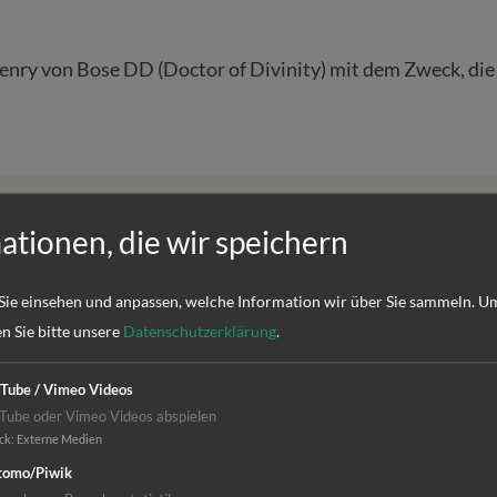
nry von Bose DD (Doctor of Divinity) mit dem Zweck, die 
ationen, die wir speichern
Sie einsehen und anpassen, welche Information wir über Sie sammeln.
Um
n hatte ich sehr viel Glück, auch weil mir durch günstige 
en Sie bitte unsere
Datenschutzerklärung
.
ahre alt und möchte einiges von dem, was ich testamentarisc
eltweit habe ich als Spendenempfängerin in meinem Test
Tube / Vimeo Videos
gehört, anderen Menschen, die kein solch günstiges Sch
Tube oder Vimeo Videos abspielen
ck
:
Externe Medien
eßt sich mit meiner Zustiftung ein Kreis: Ich wollte als ju
omo/Piwik
em damals aufgegebenen Vorhaben nun an meinem Lebense