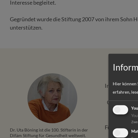
Interesse begleitet.
Gegründet wurde die Stiftung 2007 von ihrem Sohn He
unterstützen.
Inform
Hier können 
In meinem Lebe
erfahren, les
jetzt 75 J
Gesundheit w
You
You
Zwe
Für mich schli
Dr. Uta Böning ist die 100. Stifterin in der
Mat
kann von d
Difäm Stiftung für Gesundheit weltweit.