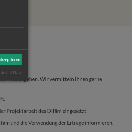
bar.“
 akzeptieren
isiert mit Klaro!
enden hinausgehen. Wir vermitteln Ihnen gerne
ft.
er Projektarbeit des Difäm eingesetzt.
 Difäm und die Verwendung der Erträge informieren.