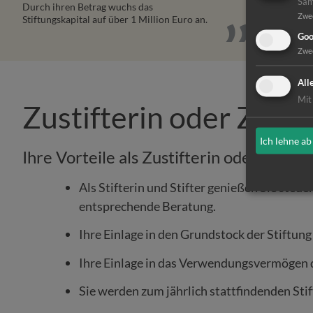
Sam
Durch ihren Betrag wuchs das
Zwe
Stiftungskapital auf über 1 Million Euro an.
Goo
Zwe
All
Mit
Zustifterin oder Zust
Ich lehne ab
Ihre Vorteile als Zustifterin oder Zustift
Als Stifterin und Stifter genießen Sie steu
entsprechende Beratung.
Ihre Einlage in den Grundstock der Stiftung
Ihre Einlage in das Verwendungsvermögen de
Sie werden zum jährlich stattfindenden Sti