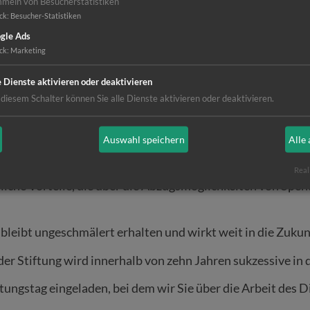
meln von Besucherstatistiken
stimmt mich froh und dank
ck
:
Besucher-Statistiken
gle Ads
ck
:
Marketing
e Dienste aktivieren oder deaktivieren
 diesem Schalter können Sie alle Dienste aktivieren oder deaktivieren.
ifter werden
Auswahl speichern
Alle
er
Real
erliche Vorteile, die über die Abzugsmöglichkeiten von Sp
 bleibt ungeschmälert erhalten und wirkt weit in die Zukun
r Stiftung wird innerhalb von zehn Jahren sukzessive in d
ftungstag eingeladen, bei dem wir Sie über die Arbeit des