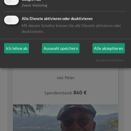
Difäm Weltweit
Zweck
:
Marketing
Lassen Sie sich inspirieren
Alle Dienste aktivieren oder deaktivieren
Mit diesem Schalter können Sie alle Dienste aktivieren oder
deaktivieren.
Ich lehne ab
Auswahl speichern
Alle akzeptieren
Realisiert mit Klaro!