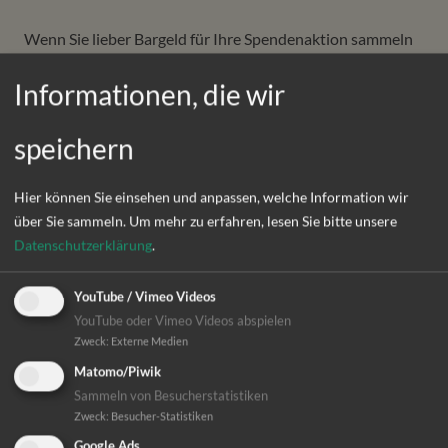
Wenn Sie lieber Bar­geld für Ihre Spenden­aktion sammeln
möchten, stellen Sie einfach eine Spenden­­box auf­ und
über­weisen Sie den Betrag an­schlie­ßend ein­fach auf unser
Informationen, die wir
Spenden­­konto (Deutsches Institut für Ärztliche Mission
e.V., Ev. Bank eG, IBAN: DE36 5206 0410 0000 4066 60,
speichern
BIC: GENODEF1EK1)
Hier können Sie einsehen und anpassen, welche Information wir
Spendenaktion starten
über Sie sammeln.
Um mehr zu erfahren, lesen Sie bitte unsere
Datenschutzerklärung
.
YouTube / Vimeo Videos
YouTube oder Vimeo Videos abspielen
Zweck
:
Externe Medien
Laufende
Matomo/Piwik
Spendenaktionen für
Sammeln von Besucherstatistiken
Zweck
:
Besucher-Statistiken
Google Ads