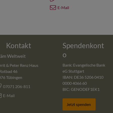
E-Mail
Kontakt
Spendenkont
o
fäm Weltweit
Bank: Evangelische Bank
rit & Peter Renz Haus
eG Stuttgart
Rotbad 46
IBAN: DE36 5206 0410
076
Tübingen
0000 4066 60
07071 206-811
BIC: GENODEF1EK1
E-Mail
Jetzt spenden