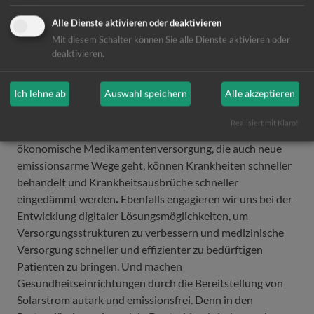
Toiletten- und Abwasserentsorgung sowie ausreichender
Alle Dienste aktivieren oder deaktivieren
landwirtschaftlicher Erträge.
Mit diesem Schalter können Sie alle Dienste aktivieren oder
deaktivieren.
Wir setzen uns für angepasste und resiliente
Gesundheitssysteme insbesondere in ländlichen und
Ich lehne ab
Auswahl speichern
Alle akzeptieren
benachteiligten Regionen ein. Durch den Ausbau
medizinischer Infrastruktur, durch ausgebildete und
Realisiert mit Klaro!
sensibilisierte Fachkräfte und eine zuverlässige und
ökonomische Medikamentenversorgung, die auch neue
emissionsarme Wege geht, können Krankheiten schneller
behandelt und Krankheitsausbrüche schneller
eingedämmt werden
.
Ebenfalls engagieren wir uns bei der
Entwicklung digitaler Lösungsmöglichkeiten, um
Versorgungsstrukturen zu verbessern und medizinische
Versorgung schneller und effizienter zu bedürftigen
Patienten zu bringen. Und machen
Gesundheitseinrichtungen durch die Bereitstellung von
Solarstrom autark und emissionsfrei. Denn in den