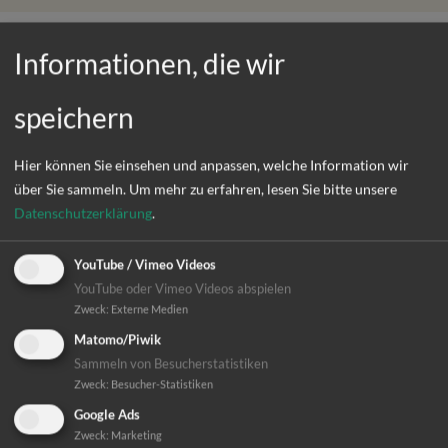
Informationen, die wir
Unser Ziel: Nachhaltige
speichern
Verhaltensänderungen
Hier können Sie einsehen und anpassen, welche Information wir
und klimaresiliente
über Sie sammeln.
Um mehr zu erfahren, lesen Sie bitte unsere
Datenschutzerklärung
.
Gesundheitssysteme
YouTube / Vimeo Videos
Wir von Difäm Weltweit suchen gemeinsam mit unseren
YouTube oder Vimeo Videos abspielen
Partnern Ansatzpunkte, mit denen wir helfen können, dass
Zweck
:
Externe Medien
sich lokale Gemeinden besser an klimatische
Matomo/Piwik
Veränderungen und deren Folgen anpassen können. Dies
Sammeln von Besucherstatistiken
erfordert eine gestärkte Basisversorgung von Gesundheit
Zweck
:
Besucher-Statistiken
und eine Verbesserung von Lebensumständen – eine
Google Ads
Voraussetzung für gute Gesundheit, allen voran die
Zweck
:
Marketing
Sicherstellung sauberer Wasserquellen und risikofreier