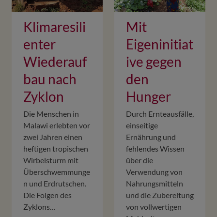
Klimaresili
Mit
enter
Eigeninitiat
Wiederauf
ive gegen
bau nach
den
Zyklon
Hunger
Die Menschen in
Durch Ernteausfälle,
Malawi erlebten vor
einseitige
zwei Jahren einen
Ernährung und
heftigen tropischen
fehlendes Wissen
Wirbelsturm mit
über die
Überschwemmunge
Verwendung von
n und Erdrutschen.
Nahrungsmitteln
Die Folgen des
und die Zubereitung
Zyklons…
von vollwertigen