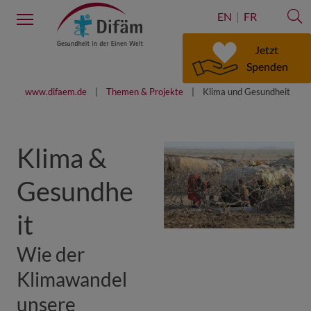
S
Menu
EN
FR
Jetzt
Spenden
www.difaem.de
Themen & Projekte
Klima und Gesundheit
Klima &
Gesundhe
it
Wie der
Klimawandel
unsere