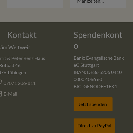
Mahlzeiten…
Kontakt
Spendenkont
o
fäm Weltweit
Bank: Evangelische Bank
rit & Peter Renz Haus
eG Stuttgart
Rotbad 46
IBAN: DE36 5206 0410
076
Tübingen
0000 4066 60
07071 206-811
BIC: GENODEF1EK1
E-Mail
Jetzt spenden
Direkt zu PayPal