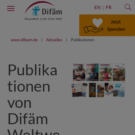
S
Menu
EN
FR
Jetzt
Spenden
www.difaem.de
Aktuelles
Publikationen
Publika
tionen
von
Difäm
Weltwe