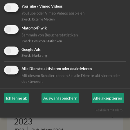
Broschüren
YouTube / Vimeo Videos
YouTube oder Vimeo Videos abspielen
Zweck
:
Externe Medien
Difäm-Jahresbericht
Matomo/Piwik
Sammeln von Besucherstatistiken
2025
Zweck
:
Besucher-Statistiken
JB25
Publiziert: 2026
Google Ads
Zweck
:
Marketing
Difäm-Jahresbericht
Alle Dienste aktivieren oder deaktivieren
Mit diesem Schalter können Sie alle Dienste aktivieren oder
2024
deaktivieren.
JB24
Publiziert: 2025
Ich lehne ab
Auswahl speichern
Alle akzeptieren
Difäm-Jahresbericht
Realisiert mit Klaro!
2023
JB23
Publiziert: 2024