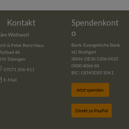
Kontakt
Spendenkont
o
fäm Weltweit
Bank: Evangelische Bank
rit & Peter Renz Haus
eG Stuttgart
Rotbad 46
IBAN: DE36 5206 0410
076
Tübingen
0000 4066 60
07071 206-811
BIC: GENODEF1EK1
E-Mail
Jetzt spenden
Direkt zu PayPal