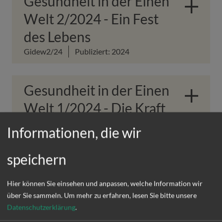
Gesundheit in der Einen
Welt 2/2024 - Ein Fest
des Lebens
Gidew2/24
Publiziert: 2024
Gesundheit in der Einen
Welt 1/2024 - Die Kraft
der Seele
Informationen, die wir
Gidew1/24
Publiziert: 2024
speichern
Hier können Sie einsehen und anpassen, welche Information wir
über Sie sammeln.
Um mehr zu erfahren, lesen Sie bitte unsere
Faltblätter &
Datenschutzerklärung
.