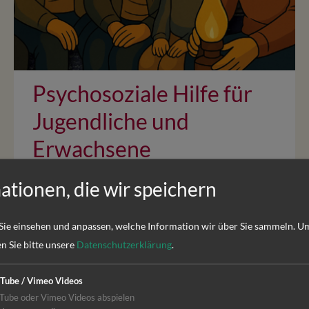
Psychosoziale Hilfe für
Jugendliche und
Erwachsene
Hatte das Bayerische Haus bis Kriegsbeginn
ationen, die wir speichern
hauptsächlich sprachliche und kulturelle
Programme sowie Gesundheitsbildung –
Sie einsehen und anpassen, welche Information wir über Sie sammeln.
Um
insbesondere Aufklärung zu…
en Sie bitte unsere
Datenschutzerklärung
.
Tube / Vimeo Videos
Tube oder Vimeo Videos abspielen