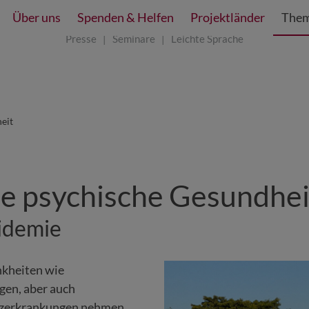
Über uns
Spenden & Helfen
Projektländer
Them
Presse
Seminare
Leichte Sprache
eit
e psychische Gesundhei
idemie
nkheiten wie
gen, aber auch
enzerkrankungen nehmen