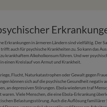
psychischer Erkrankung
he Erkrankungen in ärmeren Ländern sind vielfältig. Der 
rifft auch für psychische Krankheiten zu. So kann das Aus
 zu krankhaftem Alkoholkonsum führen. Und wer psychisch 
 in einen Kreislauf von Armut und Krankheit.
iege, Flucht, Naturkatastrophen oder Gewalt gegen Fraue
ngen können sich auf die psychische Gesundheit negativ au
en, an depressiven Störungen. Ebola wiederum traf Mensch
t waren. Viele Menschen, die eine Ebola-Erkrankung überl
ischen Belastungsstörung. Auch die Auflösung familiärer 
nd Drogen, ungesunde Lebensstile und Stress am Arbeitspl