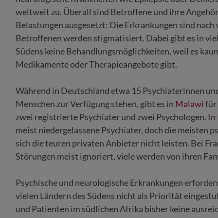
weltweit zu. Überall sind Betroffene und ihre Angeh
Belastungen ausgesetzt: Die Erkrankungen sind nach w
Betroffenen werden stigmatisiert. Dabei gibt es in vi
Südens keine Behandlungsmöglichkeiten, weil es kaum
Medikamente oder Therapieangebote gibt.
Während in Deutschland etwa 15 Psychiaterinnen und
Menschen zur Verfügung stehen, gibt es in
Malawi
für
zwei registrierte Psychiater und zwei Psychologen. In
meist niedergelassene Psychiater, doch die meisten 
sich die teuren privaten Anbieter nicht leisten. Bei F
Störungen meist ignoriert, viele werden von ihren Fam
Psychische und neurologische Erkrankungen erfordern
vielen Ländern des Südens nicht als Priorität einges
und Patienten im südlichen Afrika bisher keine ausr