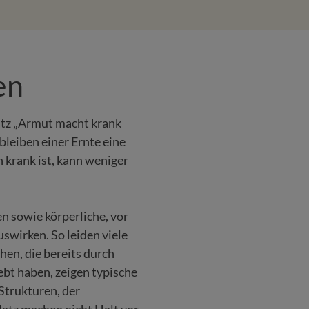
en
Satz „Armut macht krank
bleiben einer Ernte eine
krank ist, kann weniger
n sowie körperliche, vor
swirken. So leiden viele
en, die bereits durch
ebt haben, zeigen typische
Strukturen, der
atz machen nicht Halt vor