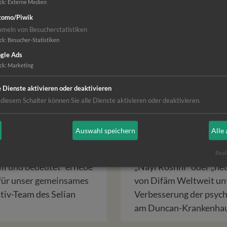
ck
:
Externe Medien
omo/Piwik
meln von Besucherstatistiken
ck
:
Besucher-Statistiken
gle Ads
ck
:
Marketing
e Dienste aktivieren oder deaktivieren
 diesem Schalter können Sie alle Dienste aktivieren oder deaktivieren.
d spirituelle
Licht für psy
Auswahl speichern
Alle
sania
Kranke in In
Real
ili und bedeutet "erhebe
„Nayi Roshni“ oder „neu
e für unser gemeinsames
von Difäm Weltweit unt
ativ-Team des Selian
Verbesserung der psyc
am Duncan-Krankenha