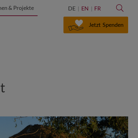
en & Projekte
Suche
DE
EN
FR
Jetzt
Spenden
t