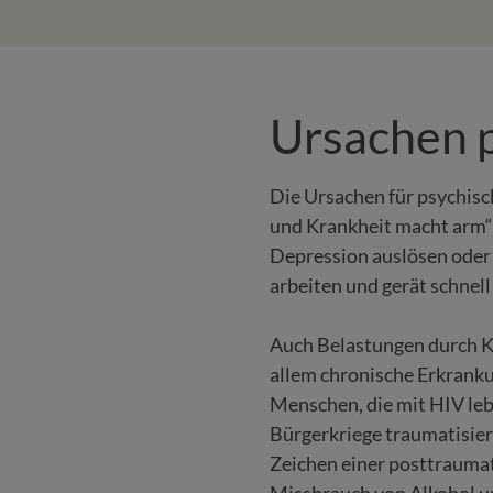
Ursachen 
Die Ursachen für psychisc
und Krankheit macht arm“ t
Depression auslösen oder
arbeiten und gerät schnell
Auch Belastungen durch Kr
allem chronische Erkranku
Menschen, die mit HIV leb
Bürgerkriege traumatisier
Zeichen einer posttraumat
Missbrauch von Alkohol u