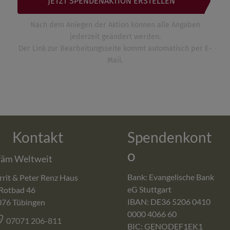
Kontakt
Spendenkont
o
fäm Weltweit
Bank: Evangelische Bank
rit & Peter Renz Haus
eG Stuttgart
Rotbad 46
IBAN: DE36 5206 0410
076
Tübingen
0000 4066 60
07071 206-811
BIC: GENODEF1EK1