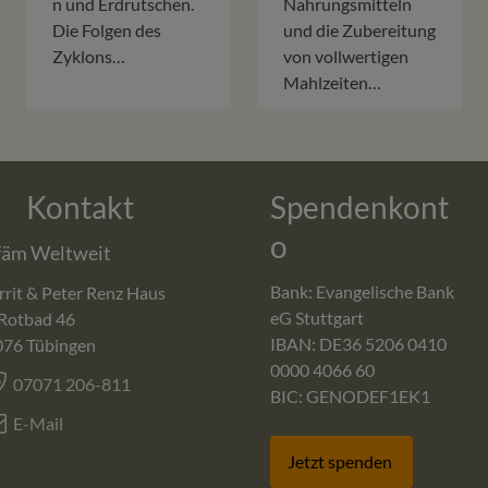
n und Erdrutschen.
Nahrungsmitteln
Die Folgen des
und die Zubereitung
Zyklons…
von vollwertigen
Mahlzeiten…
Kontakt
Spendenkont
o
fäm Weltweit
Bank: Evangelische Bank
rit & Peter Renz Haus
eG Stuttgart
Rotbad 46
IBAN: DE36 5206 0410
076
Tübingen
0000 4066 60
07071 206-811
BIC: GENODEF1EK1
E-Mail
Jetzt spenden