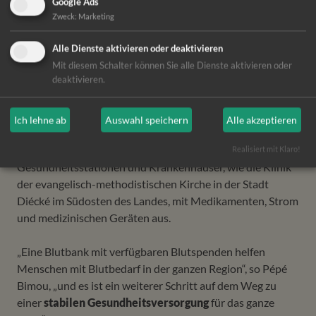
Google Ads
Das Difäm engagiert sich in
Zweck
:
Marketing
Guinea für eine bessere
Gesundheitsversorgung
Alle Dienste aktivieren oder deaktivieren
vor allem für Mütter und
Mit diesem Schalter können Sie alle Dienste aktivieren oder
deaktivieren.
Kinder. Zusammen mit der
Organisation TINKISSO
und RECOSAC, dem
Ich lehne ab
Auswahl speichern
Alle akzeptieren
Dachverband kirchlicher Gesundheitseinrichtungen in
Guinea, bilden wir Gesundheitsfachkräfte aus und statten
Realisiert mit Klaro!
Gesundheitsstationen und Krankenhäuser, wie die Klinik
der evangelisch-methodistischen Kirche in der Stadt
Diécké im Südosten des Landes, mit Medikamenten, Strom
und medizinischen Geräten aus.
„Eine Blutbank mit verfügbaren Blutspenden helfen
Menschen mit Blutbedarf in der ganzen Region“, so Pépé
Bimou, „und es ist ein weiterer Schritt auf dem Weg zu
einer
stabilen Gesundheitsversorgung
für das ganze