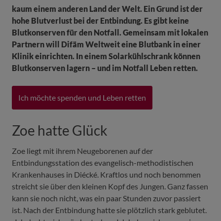
kaum einem anderen Land der Welt. Ein Grund ist der
hohe Blutverlust bei der Entbindung. Es gibt keine
Blutkonserven für den Notfall. Gemeinsam mit lokalen
Partnern will Difäm Weltweit eine Blutbank in einer
Klinik einrichten. In einem Solarkühlschrank können
Blutkonserven lagern – und im Notfall Leben retten.
Ich möchte spenden und Leben retten
Zoe hatte Glück
Zoe liegt mit ihrem Neugeborenen auf der
Entbindungsstation des evangelisch-methodistischen
Krankenhauses in Diécké. Kraftlos und noch benommen
streicht sie über den kleinen Kopf des Jungen. Ganz fassen
kann sie noch nicht, was ein paar Stunden zuvor passiert
ist. Nach der Entbindung hatte sie plötzlich stark geblutet.