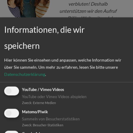
verbluten! Deshalb
unterstützen wir den Aufruf
von Difäm Weltweit und den
Aufbau einer Blutbank für
Informationen, die wir
sichere Geburten in Guinea!
speichern
Hebammen Johanna, Saskia & Gloria
Hier können Sie einsehen und anpassen, welche Information wir
über Sie sammeln.
Um mehr zu erfahren, lesen Sie bitte unsere
Datenschutzerklärung
.
Damit der Start ins
YouTube / Vimeo Videos
Leben gelingt
YouTube oder Vimeo Videos abspielen
Zweck
:
Externe Medien
Ihre Spende für eine gesunde
Matomo/Piwik
Sammeln von Besucherstatistiken
Zukunft für Mütter und Kinder
Zweck
:
Besucher-Statistiken