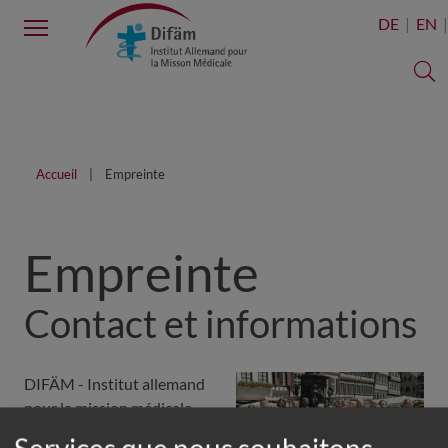
Menu
DE
EN
C
Accueil
Empreinte
Empreinte
Contact et informations
DIFÄM - Institut allemand
pour la mission médicale