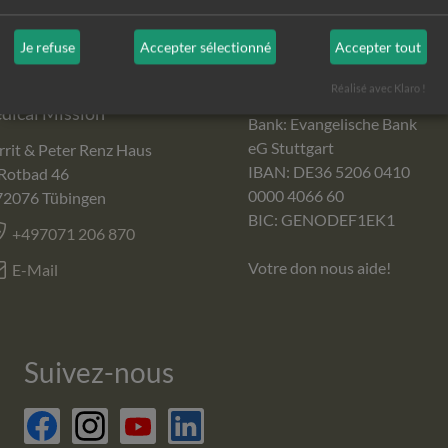
Contact
Compte de
Je refuse
Accepter sélectionné
Accepter tout
dons
FÄM - German Institute for
Réalisé avec Klaro !
dical Mission
Bank: Evangelische Bank
eG Stuttgart
rit & Peter Renz Haus
IBAN: DE36 5206 0410
Rotbad 46
0000 4066 60
72076
Tübingen
BIC: GENODEF1EK1
+497071 206 870
Votre don nous aide!
E-Mail
Suivez-nous