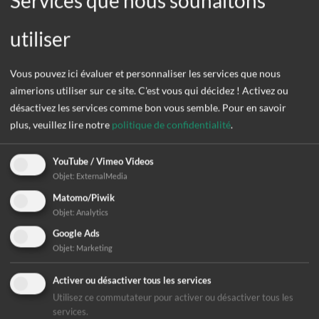
Services que nous souhaitons
PO Box 1312, 72003
Tübingen
utiliser
Maison Merrit & Peter
Renz
Vous pouvez ici évaluer et personnaliser les services que nous
Im Rotbad 46, D-72076 Tübingen
aimerions utiliser sur ce site. C'est vous qui décidez ! Activez ou
Téléphone : +49 7071 206-811
désactivez les services comme bon vous semble.
Pour en savoir
E-mail :
info(at)difaem.de
plus, veuillez lire notre
politique de confidentialité
.
Site web :
www.difaem.de
YouTube / Vimeo Videos
Objet
:
ExternalMedia
Mention d'impression
Matomo/Piwik
Objet
:
Analytics
Responsable du contenu : Directeur par intérim Wolfgang
Google Ads
Stäbler
Objet
:
Marketing
Association allemande enregistrée : VR 380009
Activer ou désactiver tous les services
Utilisez ce commutateur pour activer ou désactiver tous les
services.