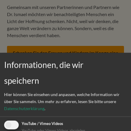
Gemeinsam mit unseren Partnerinnen und Partnern wie
Dr. Ismael möchten wir benachteiligten Menschen ein
Licht der Hoffnung schenken. Nicht, weil wir denken, die
ganze Welt verändern zu können. Sondern, weil es die
Menschen verdient haben.
Schenken Sie den Frauen und Kindern im Kongo eine
Zukunft
Informationen, die wir
speichern
Hier können Sie einsehen und anpassen, welche Information wir
#Hoffnungsmensch
über Sie sammeln.
Um mehr zu erfahren, lesen Sie bitte unsere
Datenschutzerklärung
.
Thérèse Mema
YouTube / Vimeo Videos
Psychologische Betreuung von
YouTube oder Vimeo Videos abspielen