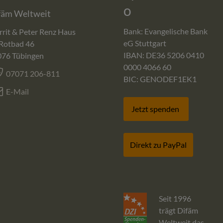
o
fäm Weltweit
Bank: Evangelische Bank
rit & Peter Renz Haus
eG Stuttgart
Rotbad 46
IBAN: DE36 5206 0410
076
Tübingen
0000 4066 60
07071 206-811
BIC: GENODEF1EK1
E-Mail
Jetzt spenden
Direkt zu PayPal
Seit 1996
trägt Difäm
Weltweit das