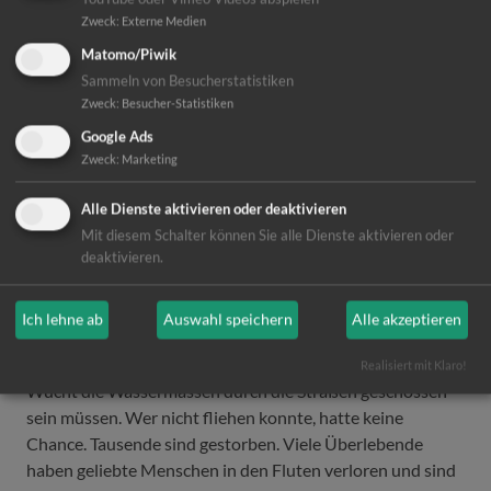
Überlebenden der
Zweck
:
Externe Medien
Matomo/Piwik
Flutkatastrophe
Sammeln von Besucherstatistiken
Zweck
:
Besucher-Statistiken
Wie dunkel die Nacht sein
Google Ads
kann, erlebten die
Zweck
:
Marketing
Einwohner von Kalehe im
Kongo. Die Region wurde
Alle Dienste aktivieren oder deaktivieren
dieses Jahr von schweren
Mit diesem Schalter können Sie alle Dienste aktivieren oder
Überflutungen
deaktivieren.
heimgesucht. Wo einst
Häuser standen,
Ich lehne ab
Auswahl speichern
Alle akzeptieren
versperren meterhohe
Steine den Weg. Man kann nur erahnen, mit welcher
Realisiert mit Klaro!
Wucht die Wassermassen durch die Straßen geschossen
sein müssen. Wer nicht fliehen konnte, hatte keine
Chance. Tausende sind gestorben. Viele Überlebende
haben geliebte Menschen in den Fluten verloren und sind