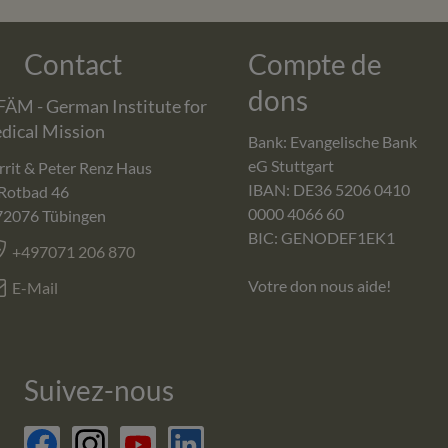
Contact
Compte de
dons
FÄM - German Institute for
dical Mission
Bank: Evangelische Bank
eG Stuttgart
rit & Peter Renz Haus
IBAN: DE36 5206 0410
Rotbad 46
0000 4066 60
72076
Tübingen
BIC: GENODEF1EK1
+497071 206 870
Votre don nous aide!
E-Mail
Suivez-nous