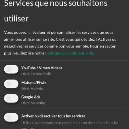
Services que nous souhaitons
P.O. Box 1307, 72003
Tuebingen, Allemagne
utiliser
+49 (0)7071 206-811
info(at)difaem.de
Vous pouvez ici évaluer et personnaliser les services que nous
www.difaem.de
aimerions utiliser sur ce site. C'est vous qui décidez ! Activez ou
désactivez les services comme bon vous semble.
Pour en savoir
plus, veuillez lire notre
politique de confidentialité
.
YouTube / Vimeo Videos
Objet
:
ExternalMedia
Matomo/Piwik
Vous pouvez nous
Objet
:
Analytics
Google Ads
trouver ici
Objet
:
Marketing
Activer ou désactiver tous les services
+
Utilisez ce commutateur pour activer ou désactiver tous les
services.