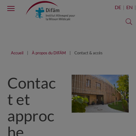
Menu
DE
EN
C
Accueil
À propos du DIFÄM
Contact & accès
Contac
t et
approc
he