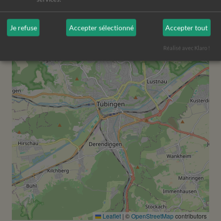
−
Je refuse
Accepter sélectionné
Accepter tout
Réalisé avec Klaro !
Leaflet
|
©
OpenStreetMap
contributors