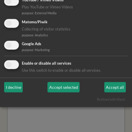
Play YouTube or Vimeo Videos
purpose
:
External Media
Matomo/Piwik
Collecting of visitor statistics
purpose
:
Analytics
Google Ads
purpose
:
Marketing
Enable or disable all services
Use this switch to enable or disable all services.
Abweichende Rechnungsadresse angeben
I decline
Accept selected
Accept all
Weitere Angaben
Bemerkungen
Realized with Klaro!