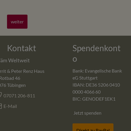
weiter
Kontakt
Spendenkont
o
fäm Weltweit
Bank: Evangelische Bank
rit & Peter Renz Haus
eG Stuttgart
Rotbad 46
IBAN: DE36 5206 0410
076
Tübingen
0000 4066 60
07071 206-811
BIC: GENODEF1EK1
E-Mail
Jetzt spenden
Direkt zu PayPal