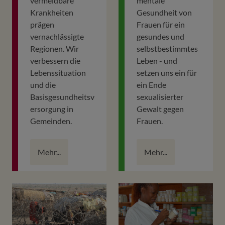
vermeidbare
mentale
Krankheiten
Gesundheit von
prägen
Frauen für ein
vernachlässigte
gesundes und
Regionen. Wir
selbstbestimmtes
verbessern die
Leben - und
Lebenssituation
setzen uns ein für
und die
ein Ende
Basisgesundheitsv
sexualisierter
ersorgung in
Gewalt gegen
Gemeinden.
Frauen.
Mehr...
Mehr...