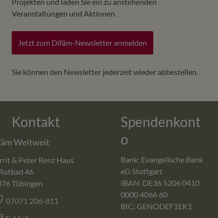
Projekten und laden Sie ein zu anstehenden
Veranstaltungen und Aktionen.
Jetzt zum Difäm-Newsletter anmelden
Sie können den Newsletter jederzeit wieder abbestellen.
Kontakt
Spendenkont
o
fäm Weltweit
Bank: Evangelische Bank
rit & Peter Renz Haus
eG Stuttgart
Rotbad 46
IBAN: DE36 5206 0410
076
Tübingen
0000 4066 60
07071 206-811
BIC: GENODEF1EK1