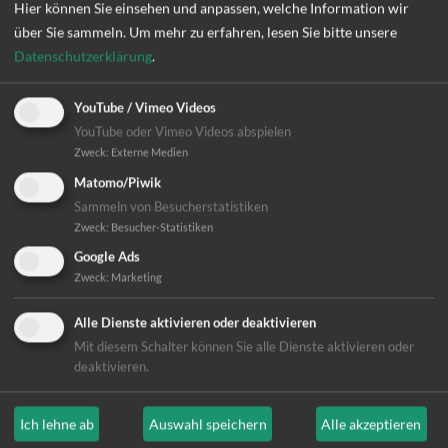
Gesundheitsbereich
Hier können Sie einsehen und anpassen, welche Information wir
über Sie sammeln.
Um mehr zu erfahren, lesen Sie bitte unsere
Aufbau und Ausstattung lokaler
Datenschutzerklärung
.
Gesundheitseinrichtungen
und Apotheken
Verbesserung der
Medikamentenversorgung
YouTube / Vimeo Videos
YouTube oder Vimeo Videos abspielen
Aufklärung und aktive
Beteiligung der
Zweck
:
Externe Medien
Menschen
und Gemeinden.
Matomo/Piwik
Sammeln von Besucherstatistiken
Trägerverein von Difäm Weltweit ist das Deutsche Institut
Zweck
:
Besucher-Statistiken
für Ärztliche Mission e. V., das auch Träger der Tropenklinik
Paul-Lechler-Krankenhaus und des Hospiz Tübingen ist.
Google Ads
Zweck
:
Marketing
Mehr erfahren
Alle Dienste aktivieren oder deaktivieren
Mit diesem Schalter können Sie alle Dienste aktivieren oder
deaktivieren.
Ich lehne ab
Auswahl speichern
Alle akzeptieren