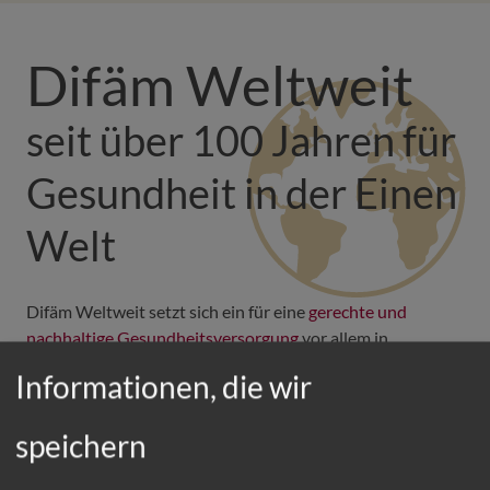
Difäm Weltweit
seit über 100 Jahren für
Gesundheit in der Einen
Welt
Difäm Weltweit setzt sich ein für eine
gerechte und
nachhaltige Gesundheitsversorgung
vor allem in
vernachlässigten Ländern und Regionen
und fördert
Informationen, die wir
gemeinsam mit lokalen Partnerorganisationen die
medizinische Versorgung durch
speichern
Aus- und Weiterbildung
von Fachkräften im