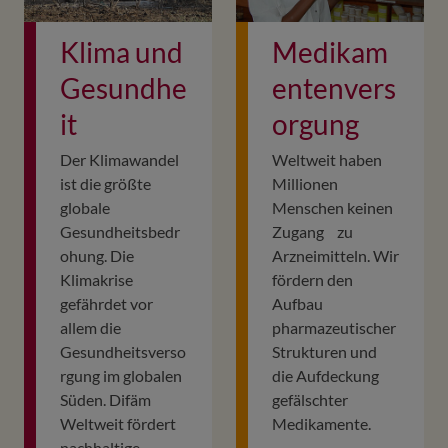
Klima und
Medikam
Gesundhe
entenvers
it
orgung
Der Klimawandel
Weltweit haben
ist die größte
Millionen
globale
Menschen keinen
Gesundheitsbedr
Zugang zu
ohung. Die
Arzneimitteln. Wir
Klimakrise
fördern den
gefährdet vor
Aufbau
allem die
pharmazeutischer
Gesundheitsverso
Strukturen und
rgung im globalen
die Aufdeckung
Süden. Difäm
gefälschter
Weltweit fördert
Medikamente.
nachhaltige